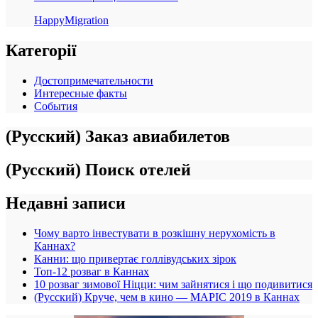
HappyMigration
Категорії
Достопримечательности
Интересные факты
События
(Русский) Заказ авиабилетов
(Русский) Поиск отелей
Недавні записи
Чому варто інвестувати в розкішну нерухомість в
Каннах?
Канни: що привертає голлівудських зірок
Топ-12 розваг в Каннах
10 розваг зимової Ніцци: чим зайнятися і що подивитися
(Русский) Круче, чем в кино — MAPIC 2019 в Каннах