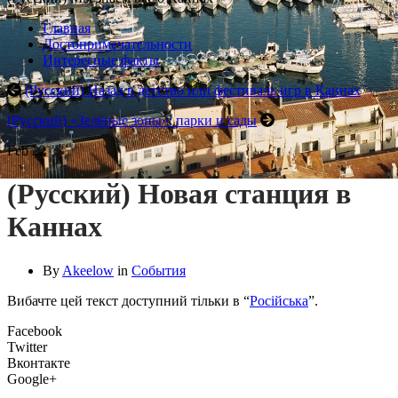
Главная
Достопримечательности
Интересные факты
(Русский) Назад в детство или фестиваль игр в Каннах
(Русский) «Зелёные зоны»: парки и сады
Feb
22
(Русский) Новая станция в
Каннах
By
Akeelow
in
События
Вибачте цей текст доступний тільки в “
Російська
”.
Facebook
Twitter
Вконтакте
Google+