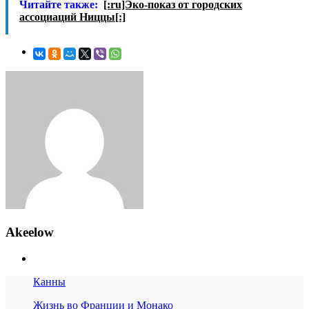
Читайте также:
[:ru]Эко-показ от городских
ассоциаций Ниццы[:]
Akeelow
Канны
Жизнь во Франции и Монако