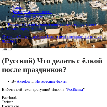
Главная
Достопримечательности
Интересные факты
(Русский) Новый компьютерный томограф поступил в
госпиталь города Канны
(Русский) Электромобили: Канны переключились на вторую
передачу
Jan
10
(Русский) Что делать с ёлкой
после праздников?
By
Akeelow
in
Интересные факты
Вибачте цей текст доступний тільки в “
Російська
”.
Facebook
Twitter
Вконтакте