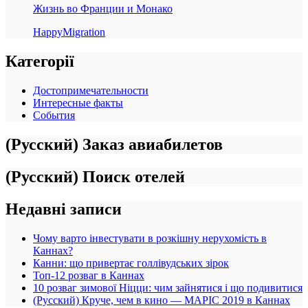
Жизнь во Франции и Монако
HappyMigration
Категорії
Достопримечательности
Интересные факты
События
(Русский) Заказ авиабилетов
(Русский) Поиск отелей
Недавні записи
Чому варто інвестувати в розкішну нерухомість в
Каннах?
Канни: що привертає голлівудських зірок
Топ-12 розваг в Каннах
10 розваг зимової Ніцци: чим зайнятися і що подивитися
(Русский) Круче, чем в кино — MAPIC 2019 в Каннах