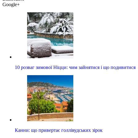
Google+
10 розваг зимової Ніцци: чим зайнятися і що подивитися
Канни: що привертає голлівудських зірок