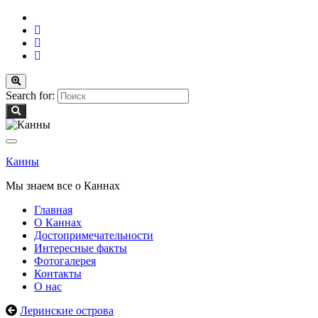
Вкл/
выкл
Search for:
формы
поиска
Вкл/
выкл
Канны
навигации
Мы знаем все о Каннах
Главная
О Каннах
Достопримечательности
Интересные факты
Фотогалерея
Контакты
О нас
Леринские острова