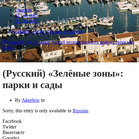
Главная
#1 (no title)
#2 (no title)
(Русский) Новая станция в Каннах
(Русский) Где на мысе Антиб можно увидеть рождественские
ясли?
Feb
27
(Русский) «Зелёные зоны»:
парки и сады
By
Akeelow
in
Sorry, this entry is only available in
Russian
.
Facebook
Twitter
Вконтакте
Google+