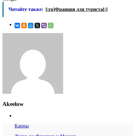
Читайте также:
[:ru]Франция для туриста[:]
Akeelow
Канны