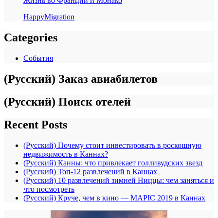
Жизнь во Франции и Монако
HappyMigration
Categories
События
(Русский) Заказ авиабилетов
(Русский) Поиск отелей
Recent Posts
(Русский) Почему стоит инвестировать в роскошную
недвижимость в Каннах?
(Русский) Канны: что привлекает голливудских звезд
(Русский) Топ-12 развлечений в Каннах
(Русский) 10 развлечений зимней Ниццы: чем заняться и
что посмотреть
(Русский) Круче, чем в кино — MAPIC 2019 в Каннах