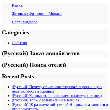
Канны
Жизнь во Франции и Монако
HappyMigration
Categories
События
(Русский) Заказ авиабилетов
(Русский) Поиск отелей
Recent Posts
(Русский) Почему стоит инвестировать в роскошную
недвижимость в Каннах?
(Русский) Канны: что привлекает голливудских звезд
(Русский) Топ-12 развлечений в Каннах
(Русский) 10 развлечений зимней Ниццы: чем заняться и
что посмотреть