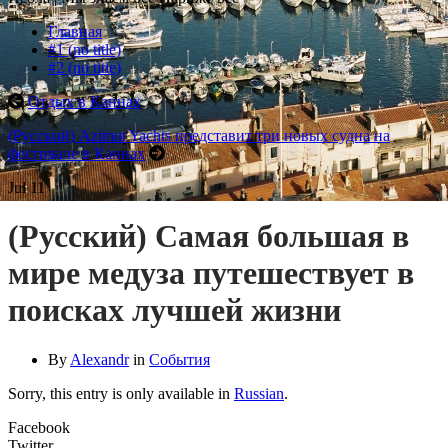
Главная
#1 (no title)
#2 (no title)
Отдых в Каннах
(Русский) Azimut Yachts представит три новых судна на
фестивале в Каннах
Jul
11
(Русский) Самая большая в
мире медуза путешествует в
поисках лучшей жизни
By
Alexandr
in
События
Sorry, this entry is only available in
Russian
.
Facebook
Twitter