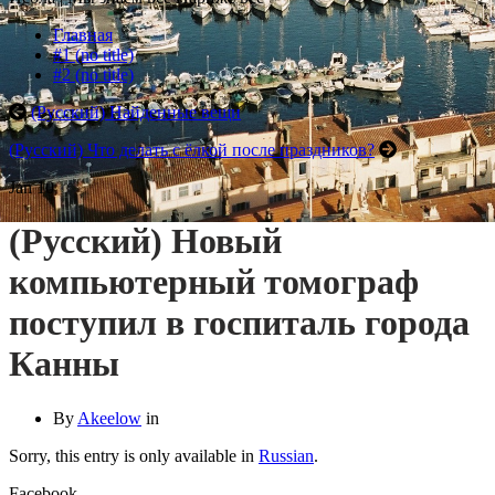
Главная
#1 (no title)
#2 (no title)
(Русский) Найденные вещи
(Русский) Что делать с ёлкой после праздников?
Jan
10
(Русский) Новый
компьютерный томограф
поступил в госпиталь города
Канны
By
Akeelow
in
Sorry, this entry is only available in
Russian
.
Facebook