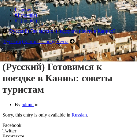
Главная
#1 (no title)
#2 (no title)
(Русский) Где вкусно и недорого поесть в Каннах?
(Русский) Канны – город мечта
Aug
12
(Русский) Готовимся к
поездке в Канны: советы
туристам
By
admin
in
Sorry, this entry is only available in
Russian
.
Facebook
Twitter
Вконтакте